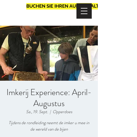
BUCHEN SIE IHREN AUFENTHALT
Imkerij Experience: April-
Augustus
Sa., 19. Sept.
  |  
Opperdoes
Tijdens de rondleiding neemt de imker u mee in
de wereld van de bijen