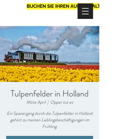
BUCHEN SIE IHREN AUFENTHALT
Tulpenfelder in Holland
Mitte April
  |  
Opper tut es
Ein Spaziergang durch die Tulpenfelder in Holland
gehört zu meinen Lieblingsbeschäftigungen im
Frühling.