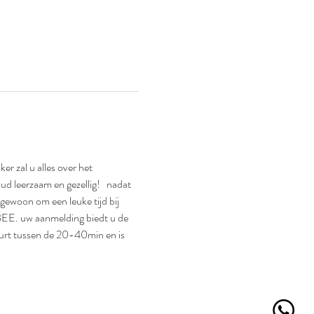
r zal u alles over het 
d leerzaam en gezellig!   nadat 
gewoon om een leuke tijd bij 
BEE. uw aanmelding biedt u de 
duurt tussen de 20-40min en is 