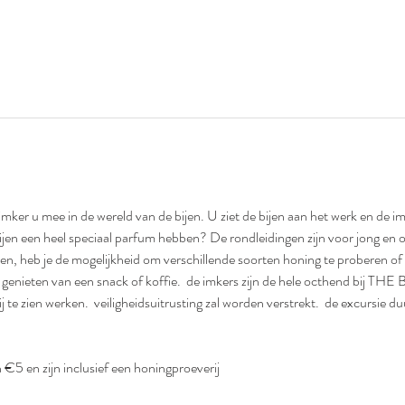
mker u mee in de wereld van de bijen. U ziet de bijen aan het werk en de imke
bijen een heel speciaal parfum hebben? De rondleidingen zijn voor jong en ou
ien, heb je de mogelijkheid om verschillende soorten honing te proberen of 
enieten van een snack of koffie.  de imkers zijn de hele octhend bij THE 
 te zien werken.  veiligheidsuitrusting zal worden verstrekt.  de excursie 
€5 en zijn inclusief een honingproeverij