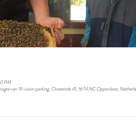
:00 PM
ogte van 19 visitor parking, Oosteinde 41, 1674 NC Opperdoes, Netherl