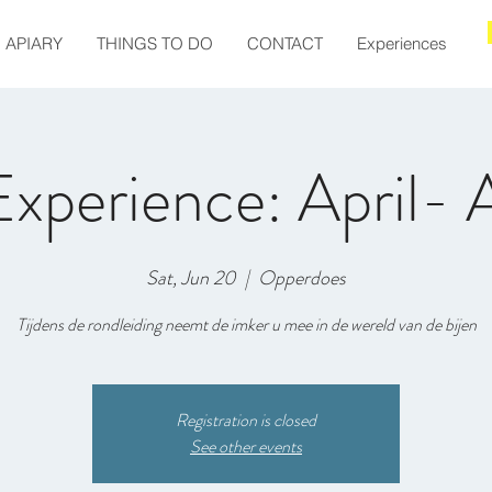
APIARY
THINGS TO DO
CONTACT
Experiences
Experience: April-
Sat, Jun 20
  |  
Opperdoes
Tijdens de rondleiding neemt de imker u mee in de wereld van de bijen
Registration is closed
See other events