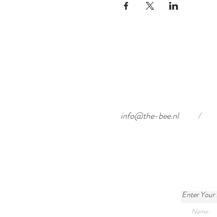
info@the-bee.nl
/
Enter Your