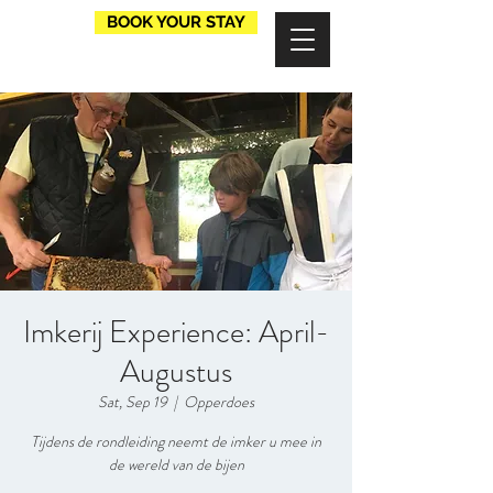
BOOK YOUR STAY
Imkerij Experience: April-
Augustus
Sat, Sep 19
  |  
Opperdoes
Tijdens de rondleiding neemt de imker u mee in
de wereld van de bijen