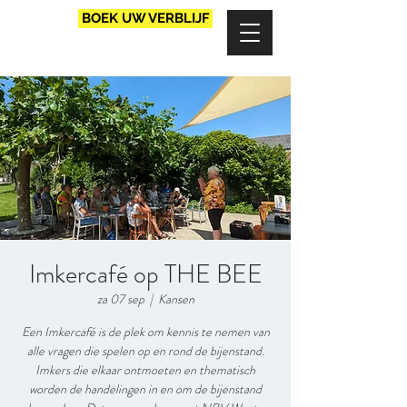
BOEK UW VERBLIJF
Imkercafé op THE BEE
za 07 sep
  |  
Kansen
Een Imkercafé is de plek om kennis te nemen van
alle vragen die spelen op en rond de bijenstand.
Imkers die elkaar ontmoeten en thematisch
worden de handelingen in en om de bijenstand