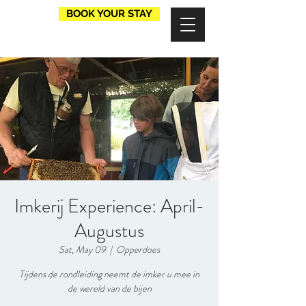
BOOK YOUR STAY
Imkerij Experience: April-
Augustus
Sat, May 09
  |  
Opperdoes
Tijdens de rondleiding neemt de imker u mee in
de wereld van de bijen