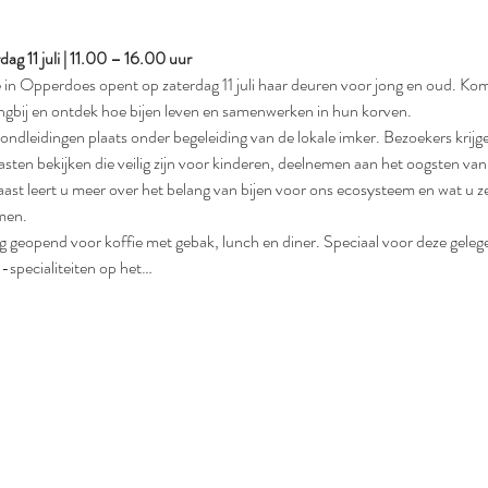
 11 juli | 11.00 – 16.00 uur
n Opperdoes opent op zaterdag 11 juli haar deuren voor jong en oud. Ko
ngbij en ontdek hoe bijen leven en samenwerken in hun korven.
rondleidingen plaats onder begeleiding van de lokale imker. Bezoekers krijge
sten bekijken die veilig zijn voor kinderen, deelnemen aan het oogsten van
ast leert u meer over het belang van bijen voor ons ecosysteem en wat u zel
men.
ag geopend voor koffie met gebak, lunch en diner. Speciaal voor deze gelege
-specialiteiten op het…