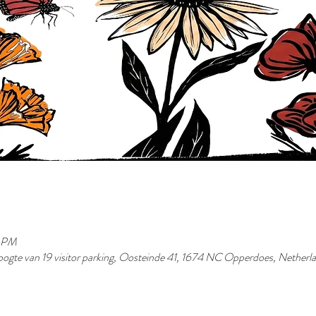
0 PM
ogte van 19 visitor parking, Oosteinde 41, 1674 NC Opperdoes, Netherl