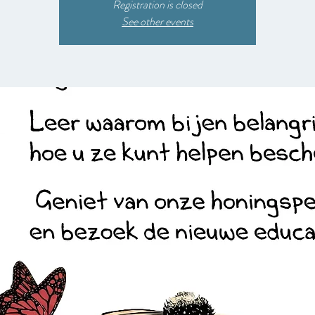
Registration is closed
See other events